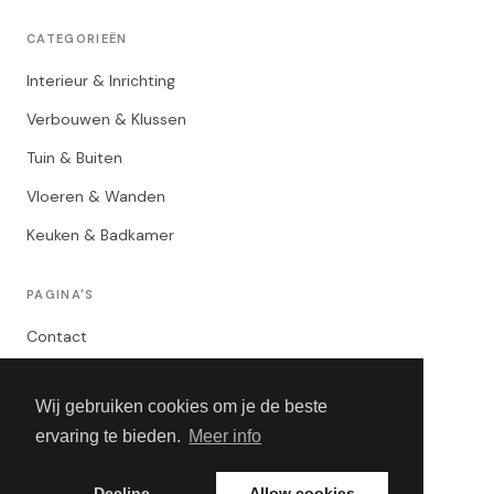
CATEGORIEËN
Interieur & Inrichting
Verbouwen & Klussen
Tuin & Buiten
Vloeren & Wanden
Keuken & Badkamer
PAGINA'S
Contact
Privacybeleid
Wij gebruiken cookies om je de beste
Algemene Voorwaarden
ervaring te bieden.
Meer info
Adverteren
Decline
Allow cookies