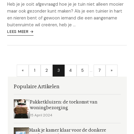
Heb je je ooit afgevraagd hoe je je tuin niet alleen mooier
maar ook gezonder kunt maken? Als je een tuinier in hart
en nieren bent of gewoon iemand die een aangename
buitenruimte wil creëren, heb je ...
LEES MEER →
«
1
2
3
4
5
…
7
»
Populaire Artikelen
Pakketkluizen: de toekomst van
woningbezorging
15 April 2024
Maak je kamer klaar voor de donkere